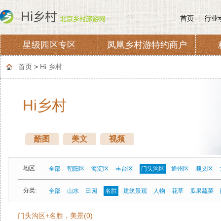
首页
行业
星级园区专区
凤凰乡村游特约商户
协会章程
会费收取及管理
首页
>
Hi 乡村
Hi乡村
酷图
美文
视频
地区:
全部
朝阳区
海淀区
丰台区
门头沟区
通州区
顺义区
分类:
全部
山水
田园
名胜
建筑景观
人物
花草
瓜果蔬菜
门头沟区+名胜，美景(0)