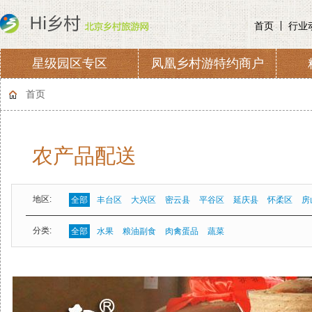
首页
行业
星级园区专区
凤凰乡村游特约商户
协会章程
会费收取及管理
首页
农产品配送
地区:
全部
丰台区
大兴区
密云县
平谷区
延庆县
怀柔区
房
分类:
全部
水果
粮油副食
肉禽蛋品
蔬菜