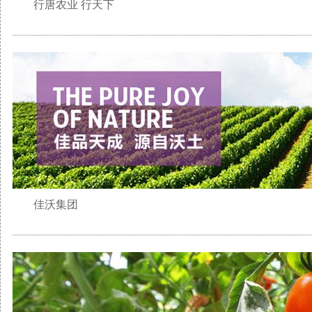
行唐农业 行天下
佳沃集团