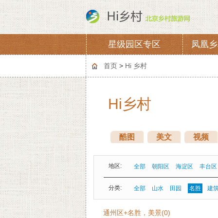
星级园区专区
凤凰乡
协会章程
会费
首页
>
Hi 乡村
Hi乡村
酷图
美文
视频
地区:
全部
朝阳区
海淀区
丰台区
分类:
全部
山水
田园
名胜
建
通州区+名胜，美景(0)