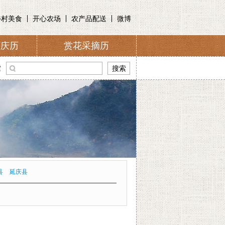
乡村美食
开心农场
农产品配送
微博
节庆历
赏花采摘历
介
索
县
延庆县