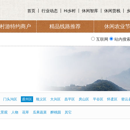
首页
行业动态
Hi乡村
休闲智库
休闲货栈
村游特约商户
精品线路推荐
休闲农业
收取及管理
入会申请
协会简
互联网
站内搜
门头沟区
通州区
顺义区
大兴区
昌平区
房山区
平谷区
怀柔区
密云
筑景观
人物
花草
瓜果蔬菜
醉桃园
其它