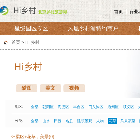
首页
行业
星级园区专区
凤凰乡村游特约商户
协会章程
会费收取及管理
首页
>
Hi 乡村
Hi乡村
酷图
美文
视频
地区:
全部
朝阳区
海淀区
丰台区
门头沟区
通州区
顺义区
分类:
全部
山水
田园
名胜
建筑景观
人物
花草
瓜果蔬菜
怀柔区+花草，美景(0)