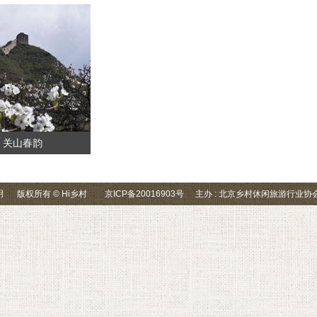
关山春韵
明
版权所有 © Hi乡村
京ICP备20016903号
主办 : 北京乡村休闲旅游行业协