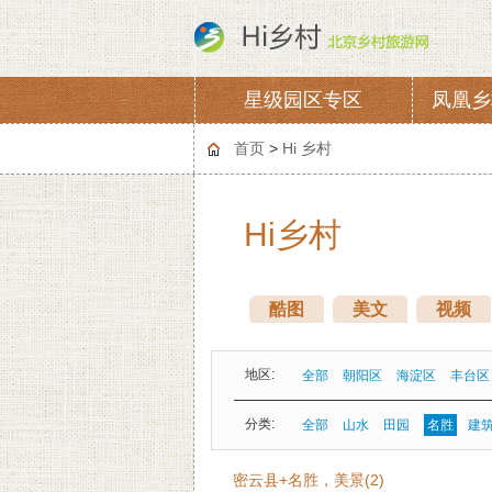
星级园区专区
凤凰乡
协会章程
会费
首页
>
Hi 乡村
Hi乡村
酷图
美文
视频
地区:
全部
朝阳区
海淀区
丰台区
分类:
全部
山水
田园
名胜
建
密云县+名胜，美景(2)