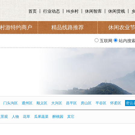
首页
行业动态
Hi乡村
休闲智库
休闲货栈
村游特约商户
精品线路推荐
休闲农业
收取及管理
入会申请
协会简
互联网
站内搜
门头沟区
通州区
顺义区
大兴区
昌平区
房山区
平谷区
怀柔区
密云
筑景观
人物
花草
瓜果蔬菜
醉桃园
其它