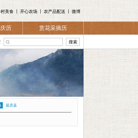
乡村美食
开心农场
农产品配送
微博
节庆历
赏花采摘历
介
索
县
延庆县