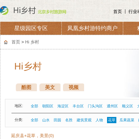
首页
行业
星级园区专区
凤凰乡村游特约商户
协会章程
会费收取及管理
首页
>
Hi 乡村
Hi乡村
酷图
美文
视频
地区:
全部
朝阳区
海淀区
丰台区
门头沟区
通州区
顺义区
分类:
全部
山水
田园
名胜
建筑景观
人物
花草
瓜果蔬菜
延庆县+花草，美景(0)