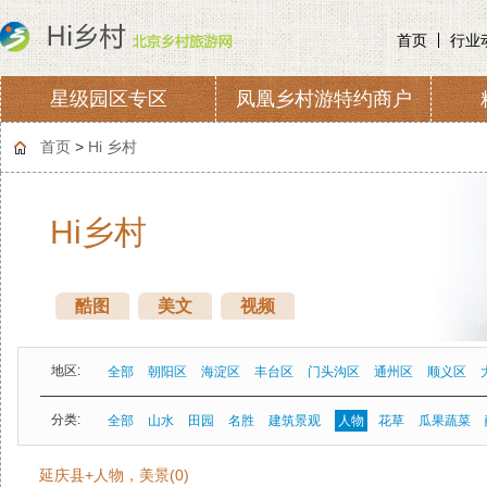
首页
行业
星级园区专区
凤凰乡村游特约商户
协会章程
会费收取及管理
首页
>
Hi 乡村
Hi乡村
酷图
美文
视频
地区:
全部
朝阳区
海淀区
丰台区
门头沟区
通州区
顺义区
分类:
全部
山水
田园
名胜
建筑景观
人物
花草
瓜果蔬菜
延庆县+人物，美景(0)