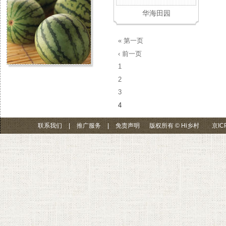
华海田园
« 第一页
‹ 前一页
1
2
3
4
联系我们
|
推广服务
|
免责声明
版权所有 © Hi乡村
京IC