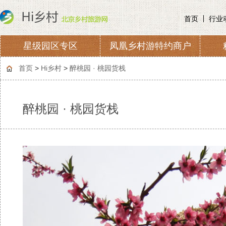
首页
行业
星级园区专区
凤凰乡村游特约商户
协会章程
会费收取及管理
首页
>
Hi乡村
>
醉桃园 · 桃园货栈
醉桃园 · 桃园货栈